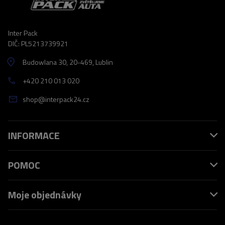
Inter Pack
DIČ: PL5213739921
Budowlana 30
, 20-469
, Lublin
+420 210 013 020
shop@interpack24.cz
INFORMACE
POMOC
Moje objednávky