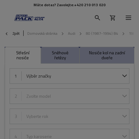
Máte dotaz? Zavolejte:
+420 210 013 020
Zpět
Domovská stránka
Audi
80 (1987-1994) B4
1988
Střešní
Sněhové
Nosiče kol na zadní
nosiče
řetězy
dveře
1
Výběr značky
2
Zvolte model
3
Vyberte rok
4
Typ karoserie