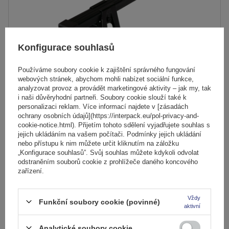
Konfigurace souhlasů
Používáme soubory cookie k zajištění správného fungování
webových stránek, abychom mohli nabízet sociální funkce,
analyzovat provoz a provádět marketingové aktivity – jak my, tak
i naši důvěryhodní partneři. Soubory cookie slouží také k
personalizaci reklam. Více informací najdete v [zásadách
ochrany osobních údajů](https://interpack.eu/pol-privacy-and-
Střešní nosič Mont Blanc Supra 2
cookie-notice.html). Přijetím tohoto sdělení vyjadřujete souhlas s
jejich ukládáním na vašem počítači. Podmínky jejich ukládání
nebo přístupu k nim můžete určit kliknutím na záložku
2 189,00 Kč
„Konfigurace souhlasů”. Svůj souhlas můžete kdykoli odvolat
s DPH
odstraněním souborů cookie z prohlížeče daného koncového
zařízení.
Produkt dostupný ve velkém množství
Již nyní zašleme
7. srpna
Přidat
do
Vždy
Funkční soubory cookie (povinné)
košíku
aktivní
Analytické soubory cookie