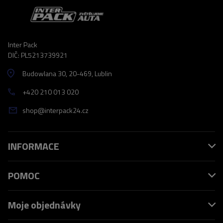
Inter Pack
DIČ: PL5213739921
Budowlana 30
, 20-469
, Lublin
+420 210 013 020
shop@interpack24.cz
INFORMACE
POMOC
Moje objednávky