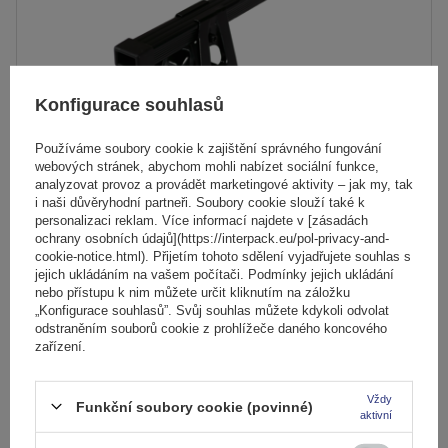
Konfigurace souhlasů
Používáme soubory cookie k zajištění správného fungování
webových stránek, abychom mohli nabízet sociální funkce,
analyzovat provoz a provádět marketingové aktivity – jak my, tak
i naši důvěryhodní partneři. Soubory cookie slouží také k
personalizaci reklam. Více informací najdete v [zásadách
Střešní nosič Mont Blanc Supra 2
ochrany osobních údajů](https://interpack.eu/pol-privacy-and-
cookie-notice.html). Přijetím tohoto sdělení vyjadřujete souhlas s
jejich ukládáním na vašem počítači. Podmínky jejich ukládání
nebo přístupu k nim můžete určit kliknutím na záložku
2 189,00 Kč
s DPH
„Konfigurace souhlasů”. Svůj souhlas můžete kdykoli odvolat
odstraněním souborů cookie z prohlížeče daného koncového
Produkt dostupný ve velkém množství
zařízení.
Již nyní zašleme
10. srpna
Přidat
Vždy
do
Funkční soubory cookie (povinné)
aktivní
košíku