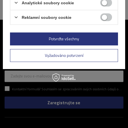
Analytické soubory cookie
Reklamní soubory cookie
Připojte se k nám
Potvrďte všechny
Pravidelné informace o nejnovějších akcích a slevách v našem
obchodě. Zní to zajímavě? Přihlaste se k odběru našeho newsletteru
Vyžadováno potvrzení
a ujistěte se, že vám neunikne žádná z atraktivních nabídek, které pro
vás připravujeme.
Zadejte svou e-mailovou adresu
Kontaktní formulář Souhlasím se zpracováním svých osobních údajů obsažených v kontaktním formuláři v souladu s nařízením Evropského parlamentu a Rady (EU)
Zaregistrujte se