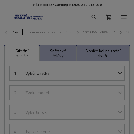
Máte dotaz? Zavolejte:
+420 210 013 020
Zpět
Domovská stránka
Audi
100 (1990-1994) C4
199
Střešní
Sněhové
Nosiče kol na zadní
nosiče
řetězy
dveře
1
Výběr značky
2
Zvolte model
3
Vyberte rok
4
Typ karoserie