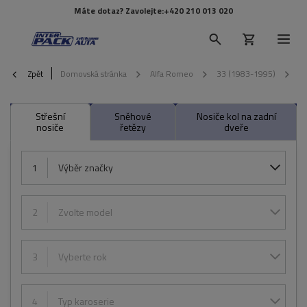
Máte dotaz? Zavolejte:
+420 210 013 020
Zpět
Domovská stránka
Alfa Romeo
33 (1983-1995)
1
Střešní
Sněhové
Nosiče kol na zadní
nosiče
řetězy
dveře
1
Výběr značky
2
Zvolte model
3
Vyberte rok
4
Typ karoserie