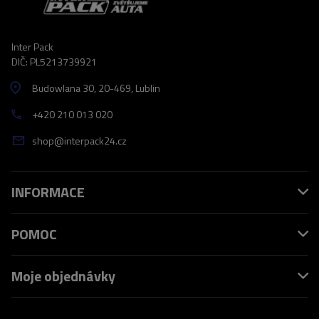
Inter Pack
DIČ: PL5213739921
Budowlana 30
, 20-469
, Lublin
+420 210 013 020
shop@interpack24.cz
INFORMACE
POMOC
Moje objednávky