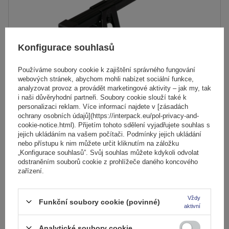
Konfigurace souhlasů
Používáme soubory cookie k zajištění správného fungování
webových stránek, abychom mohli nabízet sociální funkce,
analyzovat provoz a provádět marketingové aktivity – jak my, tak
i naši důvěryhodní partneři. Soubory cookie slouží také k
personalizaci reklam. Více informací najdete v [zásadách
ochrany osobních údajů](https://interpack.eu/pol-privacy-and-
Střešní nosič Mont Blanc Supra 2
cookie-notice.html). Přijetím tohoto sdělení vyjadřujete souhlas s
jejich ukládáním na vašem počítači. Podmínky jejich ukládání
nebo přístupu k nim můžete určit kliknutím na záložku
2 189,00 Kč
„Konfigurace souhlasů”. Svůj souhlas můžete kdykoli odvolat
s DPH
odstraněním souborů cookie z prohlížeče daného koncového
zařízení.
Produkt dostupný ve velkém množství
Již nyní zašleme
7. srpna
Přidat
do
Vždy
Funkční soubory cookie (povinné)
košíku
aktivní
Analytické soubory cookie