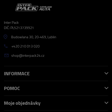
Inter Pack
DIČ: PL5213739921
Budowlana 30
, 20-469
, Lublin
+420 210 013 020
shop@interpack24.cz
INFORMACE
POMOC
Moje objednávky