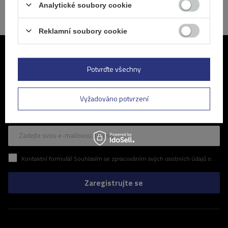
Analytické soubory cookie
Reklamní soubory cookie
Připojte se k nám
Potvrďte všechny
Pravidelné informace o nejnovějších akcích a slevách v našem
obchodě. Zní to zajímavě? Přihlaste se k odběru našeho newsletteru
Vyžadováno potvrzení
a ujistěte se, že vám neunikne žádná z atraktivních nabídek, které pro
vás připravujeme.
Zadejte svou e-mailovou adresu
Kontaktní formulář Souhlasím se zpracováním svých osobních údajů obsažených v kontaktním formuláři v souladu s nařízením Evropského parlamentu a Rady (EU)
Zaregistrujte se