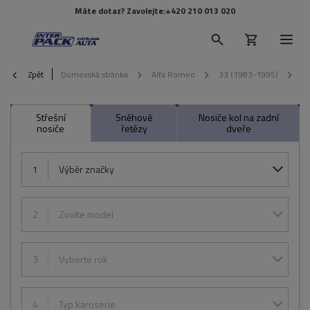
Máte dotaz? Zavolejte:
+420 210 013 020
Zpět
Domovská stránka
Alfa Romeo
33 (1983-1995)
1
Střešní
Sněhové
Nosiče kol na zadní
nosiče
řetězy
dveře
1
Výběr značky
2
Zvolte model
3
Vyberte rok
4
Typ karoserie