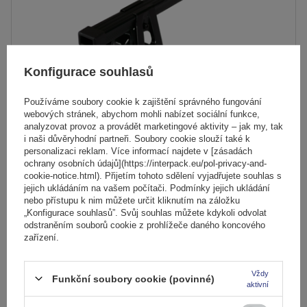
Konfigurace souhlasů
Používáme soubory cookie k zajištění správného fungování
webových stránek, abychom mohli nabízet sociální funkce,
analyzovat provoz a provádět marketingové aktivity – jak my, tak
i naši důvěryhodní partneři. Soubory cookie slouží také k
personalizaci reklam. Více informací najdete v [zásadách
Střešní nosič Mont Blanc Supra 2
ochrany osobních údajů](https://interpack.eu/pol-privacy-and-
cookie-notice.html). Přijetím tohoto sdělení vyjadřujete souhlas s
jejich ukládáním na vašem počítači. Podmínky jejich ukládání
nebo přístupu k nim můžete určit kliknutím na záložku
2 189,00 Kč
s DPH
„Konfigurace souhlasů”. Svůj souhlas můžete kdykoli odvolat
odstraněním souborů cookie z prohlížeče daného koncového
Produkt dostupný ve velkém množství
zařízení.
Již nyní zašleme
11. srpna
Přidat
Vždy
do
Funkční soubory cookie (povinné)
aktivní
košíku