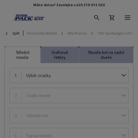
Máte dotaz? Zavolejte:
+420 210 013 020
Zpět
Domovská stránka
Alfa Romeo
159 Sportwagon (2006-
Střešní
Sněhové
Nosiče kol na zadní
nosiče
řetězy
dveře
1
Výběr značky
2
Zvolte model
3
Vyberte rok
4
Typ karoserie