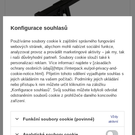
Konfigurace souhlasů
Používáme soubory cookie k zajištění správného fungování
webových stránek, abychom mohli nabízet sociální funkce,
analyzovat provoz a provádět marketingové aktivity – jak my, tak
i naši důvěryhodní partneři. Soubory cookie slouží také k
personalizaci reklam. Více informací najdete v [zásadách
ochrany osobních údajů](https://interpack.eu/pol-privacy-and-
Střešní nosič Mont Blanc Supra 2
cookie-notice.html). Přijetím tohoto sdělení vyjadřujete souhlas s
jejich ukládáním na vašem počítači. Podmínky jejich ukládání
nebo přístupu k nim můžete určit kliknutím na záložku
2 189,00 Kč
„Konfigurace souhlasů”. Svůj souhlas můžete kdykoli odvolat
s DPH
odstraněním souborů cookie z prohlížeče daného koncového
zařízení.
Produkt dostupný ve velkém množství
Již nyní zašleme
7. srpna
Přidat
do
Vždy
Funkční soubory cookie (povinné)
košíku
aktivní
Analytické soubory cookie