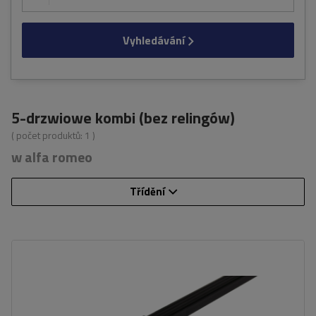
Vyhledávání
5-drzwiowe kombi (bez relingów)
( počet produktů:
1
)
w alfa romeo
Třídění