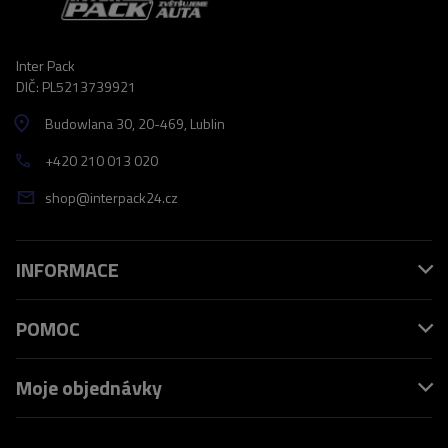
Inter Pack
DIČ: PL5213739921
Budowlana 30
, 20-469
, Lublin
+420 210 013 020
shop@interpack24.cz
INFORMACE
POMOC
Moje objednávky