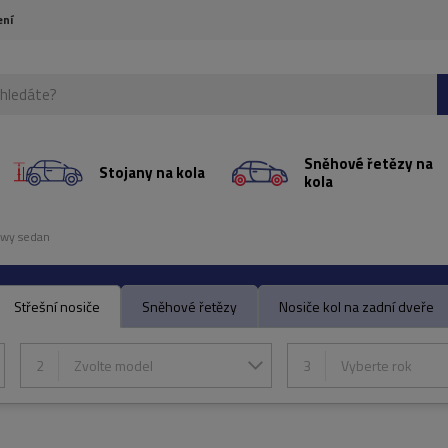
ení
Sněhové řetězy na
Stojany na kola
kola
owy sedan
Střešní nosiče
Sněhové řetězy
Nosiče kol na zadní dveře
2
Zvolte model
3
Vyberte rok