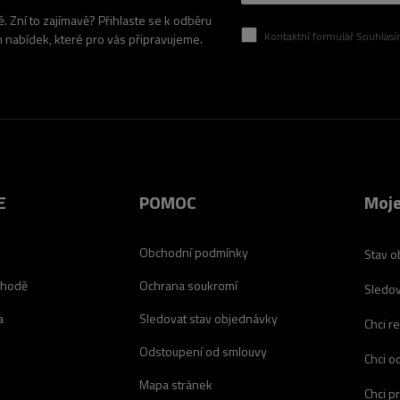
 Zní to zajímavě? Přihlaste se k odběru
Kontaktní formulář Souhlasím se zpracován
h nabídek, které pro vás připravujeme.
E
POMOC
Moje
Obchodní podmínky
Stav o
chodě
Ochrana soukromí
Sledov
a
Sledovat stav objednávky
Chci r
Odstoupení od smlouvy
Chci o
Mapa stránek
Chci p