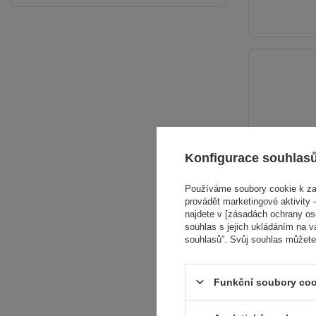
Konfigurace souhlas
Používáme soubory cookie k zaj
provádět marketingové aktivity –
najdete v [zásadách ochrany osob
souhlas s jejich ukládáním na v
souhlasů”. Svůj souhlas můžete
Funkční soubory coo