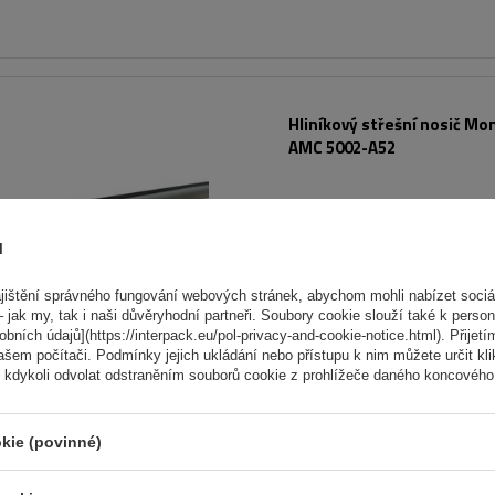
Hliníkový střešní nosič Mo
AMC 5002-A52
ů
ištění správného fungování webových stránek, abychom mohli nabízet sociál
 jak my, tak i naši důvěryhodní partneři. Soubory cookie slouží také k person
ních údajů](https://interpack.eu/pol-privacy-and-cookie-notice.html). Přijetí
ašem počítači. Podmínky jejich ukládání nebo přístupu k nim můžete určit kl
 kdykoli odvolat odstraněním souborů cookie z prohlížeče daného koncového 
kie (povinné)