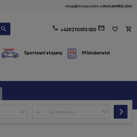
shop@interpack24.cz
Kontakt
Můj účet
+420 210 013 020
Sportovní stojany
Příslušenství
4
Typ karoserie