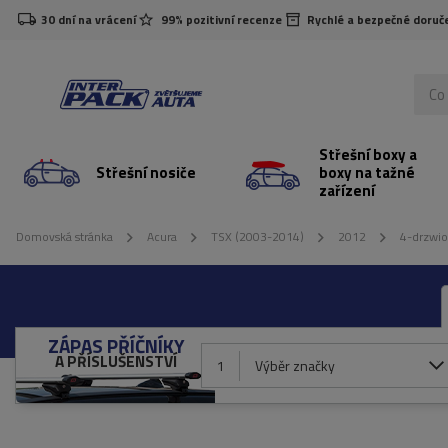
30 dní na vrácení
99% pozitivní recenze
Rychlé a bezpečné doruč
Střešní boxy a
Střešní nosiče
boxy na tažné
zařízení
Domovská stránka
Acura
TSX (2003-2014)
2012
4-drzwi
ZÁPAS PŘÍČNÍKY
A PŘÍSLUŠENSTVÍ
1
Výběr značky