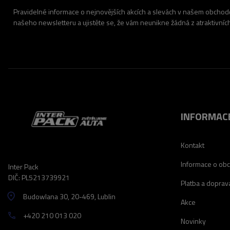
Pravidelné informace o nejnovějších akcích a slevách v našem obchodě.
našeho newsletteru a ujistěte se, že vám neunikne žádná z atraktivníc
INFORMAC
Kontakt
Informace o ob
Inter Pack
DIČ: PL5213739921
Platba a doprav
Budowlana 30
, 20-469
, Lublin
Akce
+420 210 013 020
Novinky