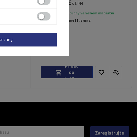
5 394,00 Kč
nt Blanc
s DPH
Produkt dostupný ve velkém množství
Již nyní zašleme
11. srpna
všechny
Přidat
do
košíku
dresu
Zaregistrujte