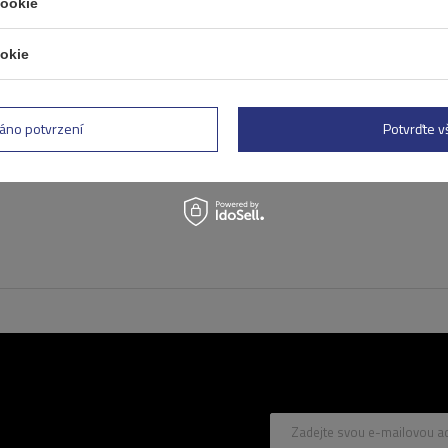
cookie
Hliníkový střešní nosič Mo
AMC 5002-AE52
okie
áno potvrzení
Potvrďte 
Zadejte svou e-mailovou a