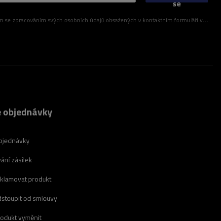
se
ím svých osobních údajů obsažených v kontaktním formuláři v souladu s nařízením Evropského parlamentu a Rady (EU)
 objednávky
bjednávky
ání zásilek
eklamovat produkt
dstoupit od smlouvy
rodukt vyměnit