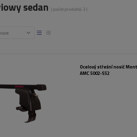
iowy sedan
( počet produktů:
3
)
snost
Ocelový střešní nosič Mont
AMC 5002-S52