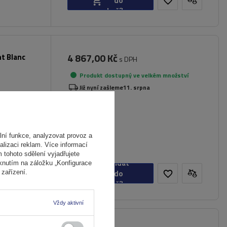
do
košíku
4 867,00 Kč
nt Blanc
s DPH
Produkt dostupný ve velkém množství
Již nyní zašleme
11. srpna
ní funkce, analyzovat provoz a
alizaci reklam. Více informací
m tohoto sdělení vyjadřujete
Přidat
iknutím na záložku „Konfigurace
do
zařízení.
košíku
Vždy aktivní