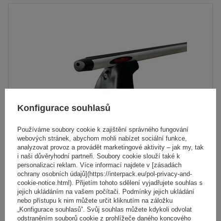
Konfigurace souhlasů
Používáme soubory cookie k zajištění správného fungování
webových stránek, abychom mohli nabízet sociální funkce,
analyzovat provoz a provádět marketingové aktivity – jak my, tak
i naši důvěryhodní partneři. Soubory cookie slouží také k
personalizaci reklam. Více informací najdete v [zásadách
Hliníkový střešní nosič Mont Blanc AMC 5002-A52
ochrany osobních údajů](https://interpack.eu/pol-privacy-and-
cookie-notice.html). Přijetím tohoto sdělení vyjadřujete souhlas s
jejich ukládáním na vašem počítači. Podmínky jejich ukládání
nebo přístupu k nim můžete určit kliknutím na záložku
4 867,00 Kč
s DPH
„Konfigurace souhlasů”. Svůj souhlas můžete kdykoli odvolat
odstraněním souborů cookie z prohlížeče daného koncového