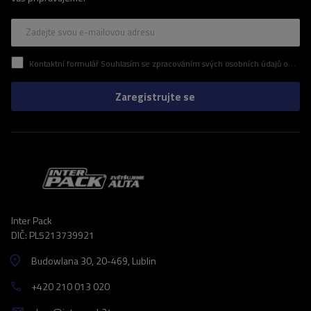
Zadejte svou e-mailovou adresu
Kontaktní formulář Souhlasím se zpracováním svých osobních údajů obsažených v kontaktním formuláři v souladu s nařízením Evropského parlamentu a Rady (EU)
Zaregistrujte se
Inter Pack
DIČ: PL5213739921
Budowlana 30
, 20-469
, Lublin
+420 210 013 020