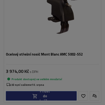
Ocelový střešní nosič Mont Blanc AMC 5002-S52
3 974,00 Kč
s DPH
Produkt dostupný ve velkém množství
Již nyní zašleme
10. srpna
Přidat
do
košíku