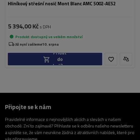
Hliníkový střešní nosič Mont Blanc AMC 5002-AE52
5 394,00 Kč
s DPH
Produkt dostupný ve velkém množství
Již nyní zašleme
10. srpna
Přidat
do
košíku
Připojte se k nám
Pravidelné informace o nejnovějších akcích a slevách v našem
obchodě. Zní to zajímavě? Přihlaste se k odběru našeho newsletteru
a ujistěte se, že vám neunikne žádná z atraktivních nabídek, které pro
vás připravujeme.