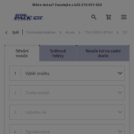
Máte dotaz? Zavolejte:
+420 210 013 020
Zpět
Domovská stránka
Acura
TSX (2003-2014)
2012
Střešní
Sněhové
Nosiče kol na zadní
nosiče
řetězy
dveře
1
Výběr značky
2
Zvolte model
3
Vyberte rok
4
Typ karoserie