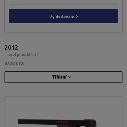
Vyhledávání
2012
( počet produktů:
3
)
w acura
Třídění