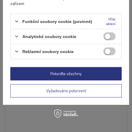
Produkt dostupný ve velkém množství
zařízení.
Již nyní zašleme
10. srpna
Přidat
Vždy
do
Funkční soubory cookie (povinné)
aktivní
košíku
Analytické soubory cookie
Reklamní soubory cookie
Potvrďte všechny
Vyžadováno potvrzení