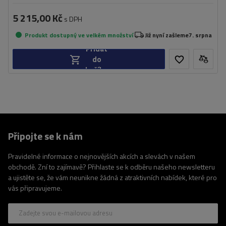
5 215,00 Kč
s DPH
Produkt dostupný ve velkém množství
Již nyní zašleme
7. srpna
Přidat
do
košíku
Připojte se k nám
Pravidelné informace o nejnovějších akcích a slevách v našem
obchodě. Zní to zajímavě? Přihlaste se k odběru našeho newsletteru
a ujistěte se, že vám neunikne žádná z atraktivních nabídek, které pro
vás připravujeme.
Zadejte svou e-mailovou adresu