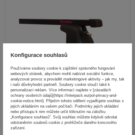
Konfigurace souhlasů
Používáme soubory cookie k zajištění správného fungování
webových stránek, abychom mohli nabízet sociální funkce,
analyzovat provoz a provádět marketingové aktivity – jak my, tak
i naši důvěryhodní partneři. Soubory cookie slouží také k
personalizaci reklam. Více informací najdete v [zásadách
ochrany osobních údajů](https://interpack.eu/pol-privacy-and-
Ocelový střešní nosič Mont Blanc AMC 5002-S49
cookie-notice.html). Přijetím tohoto sdělení vyjadřujete souhlas s
jejich ukládáním na vašem počítači. Podmínky jejich ukládání
nebo přístupu k nim můžete určit kliknutím na záložku
3 401,00 Kč
„Konfigurace souhlasů”. Svůj souhlas můžete kdykoli odvolat
s DPH
odstraněním souborů cookie z prohlížeče daného koncového
zařízení.
Produkt dostupný ve velkém množství
Již nyní zašleme
7. srpna