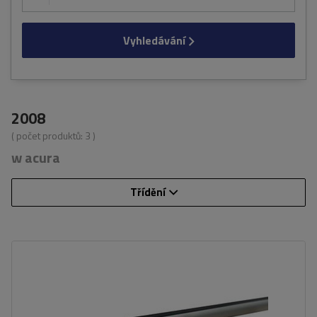
Vyhledávání
2008
( počet produktů:
3
)
w acura
Třídění