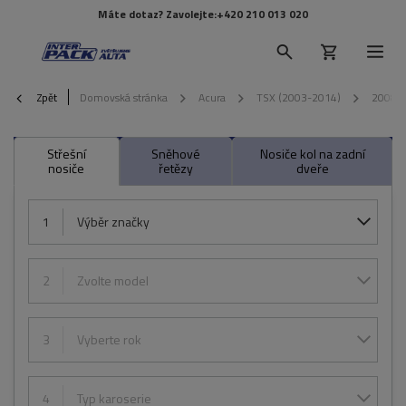
Máte dotaz? Zavolejte:
+420 210 013 020
Zpět
Domovská stránka
Acura
TSX (2003-2014)
2008
Střešní
Sněhové
Nosiče kol na zadní
nosiče
řetězy
dveře
1
Výběr značky
2
Zvolte model
3
Vyberte rok
4
Typ karoserie