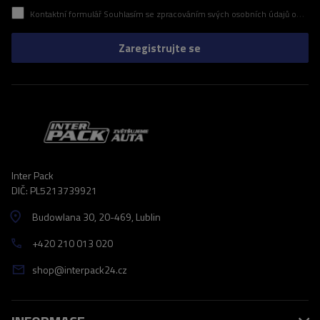
Kontaktní formulář Souhlasím se zpracováním svých osobních údajů obsažených v kontaktním formuláři v souladu s nařízením Evropského parlamentu a Rady (EU)
Zaregistrujte se
Inter Pack
DIČ: PL5213739921
Budowlana 30
, 20-469
, Lublin
+420 210 013 020
shop@interpack24.cz