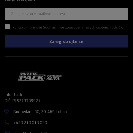
Zadejte svou e-mailovou adresu
Kontaktní formulář Souhlasím se zpracováním svých osobních údajů obsažených v kontaktním formuláři v souladu s nařízením Evropského parlamentu a Rady (EU)
Zaregistrujte se
Inter Pack
DIČ: PL5213739921
Budowlana 30
, 20-469
, Lublin
+420 210 013 020