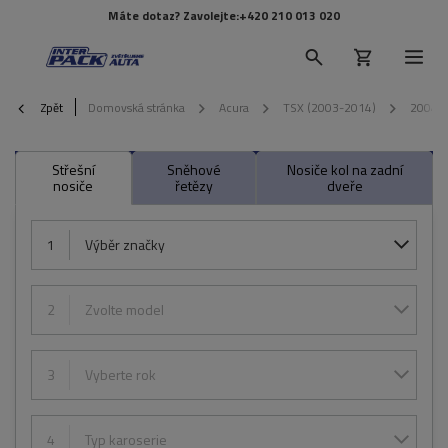
Máte dotaz? Zavolejte:
+420 210 013 020
Zpět
Domovská stránka
Acura
TSX (2003-2014)
2004
Střešní
Sněhové
Nosiče kol na zadní
nosiče
řetězy
dveře
1
Výběr značky
2
Zvolte model
3
Vyberte rok
4
Typ karoserie