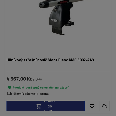
Hliníkový střešní nosič Mont Blanc AMC 5002-A49
4 567,00 Kč
s DPH
Produkt dostupný ve velkém množství
Již nyní zašleme
11. srpna
Přidat
do
košíku