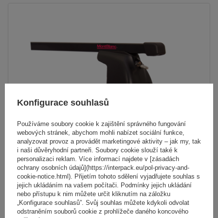
Konfigurace souhlasů
Používáme soubory cookie k zajištění správného fungování
webových stránek, abychom mohli nabízet sociální funkce,
analyzovat provoz a provádět marketingové aktivity – jak my, tak
i naši důvěryhodní partneři. Soubory cookie slouží také k
personalizaci reklam. Více informací najdete v [zásadách
Ocelový střešní nosič Mont Blanc AMC 5002-S49
ochrany osobních údajů](https://interpack.eu/pol-privacy-and-
cookie-notice.html). Přijetím tohoto sdělení vyjadřujete souhlas s
jejich ukládáním na vašem počítači. Podmínky jejich ukládání
nebo přístupu k nim můžete určit kliknutím na záložku
3 401,00 Kč
„Konfigurace souhlasů”. Svůj souhlas můžete kdykoli odvolat
s DPH
odstraněním souborů cookie z prohlížeče daného koncového