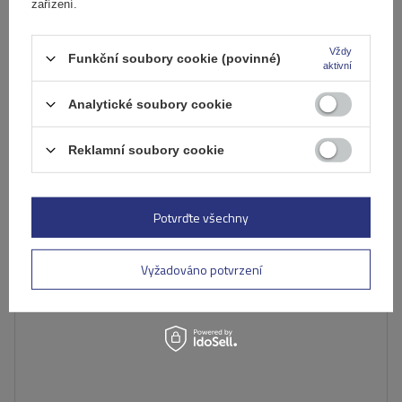
Produkt dostupný ve velkém množství
zařízení.
Již nyní zašleme
11. srpna
Přidat
Vždy
Funkční soubory cookie (povinné)
do
aktivní
košíku
Analytické soubory cookie
Reklamní soubory cookie
Potvrďte všechny
Vyžadováno potvrzení