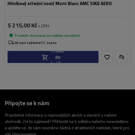
Hliníkový střešní nosič Mont Blanc AMC 5002 AERO
5 215,00 Kč
s DPH
Produkt dostupný ve velkém množství
Již nyní zašleme
11. srpna
Přidat
do
košíku
Připojte se k nám
Pravidelné informace o nejnovějších akcích a slevách v našem
obchodě. Zní to zajímavě? Přihlaste se k odběru našeho newsletteru
a ujistěte se, že vám neunikne žádná z atraktivních nabídek, které pro
vás připravujeme.