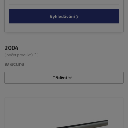
Vyhledávání
2004
( počet produktů:
3
)
w acura
Třídění