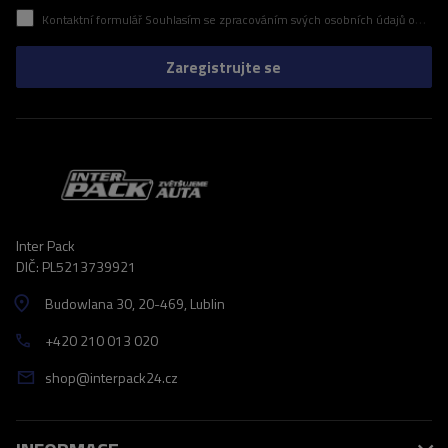
Kontaktní formulář Souhlasím se zpracováním svých osobních údajů obsažených v kontaktním formuláři v souladu s nařízením Evropského parlamentu a Rady (EU)
Zaregistrujte se
Inter Pack
DIČ: PL5213739921
Budowlana 30
, 20-469
, Lublin
+420 210 013 020
shop@interpack24.cz