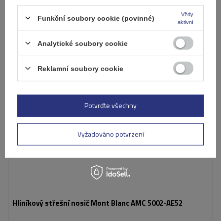
Přidat
do
Vždy
Funkční soubory cookie (povinné)
košíku
aktivní
Analytické soubory cookie
Reklamní soubory cookie
Potvrďte všechny
Vyžadováno potvrzení
Hliníkový střešní nosič Mont Blanc AMC 5002-AE52