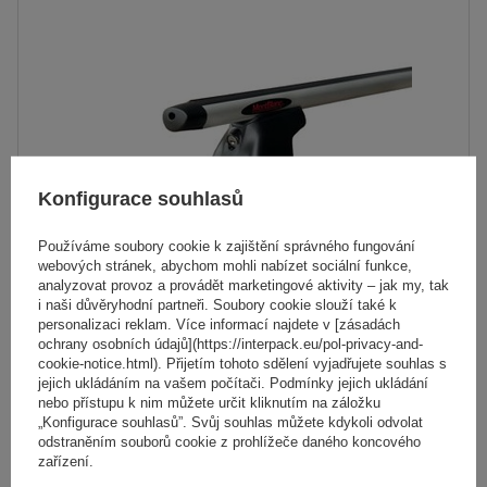
Konfigurace souhlasů
Používáme soubory cookie k zajištění správného fungování
webových stránek, abychom mohli nabízet sociální funkce,
analyzovat provoz a provádět marketingové aktivity – jak my, tak
i naši důvěryhodní partneři. Soubory cookie slouží také k
personalizaci reklam. Více informací najdete v [zásadách
ochrany osobních údajů](https://interpack.eu/pol-privacy-and-
Hliníkový střešní nosič Mont Blanc AMC 5002-A52
cookie-notice.html). Přijetím tohoto sdělení vyjadřujete souhlas s
jejich ukládáním na vašem počítači. Podmínky jejich ukládání
nebo přístupu k nim můžete určit kliknutím na záložku
4 867,00 Kč
„Konfigurace souhlasů”. Svůj souhlas můžete kdykoli odvolat
s DPH
odstraněním souborů cookie z prohlížeče daného koncového
zařízení.
Produkt dostupný ve velkém množství
Již nyní zašleme
7. srpna