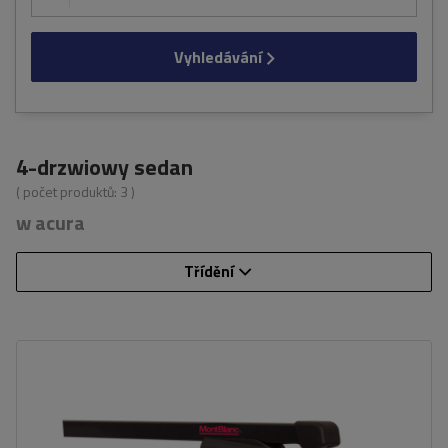
Vyhledávání
4-drzwiowy sedan
( počet produktů:
3
)
w acura
Třídění