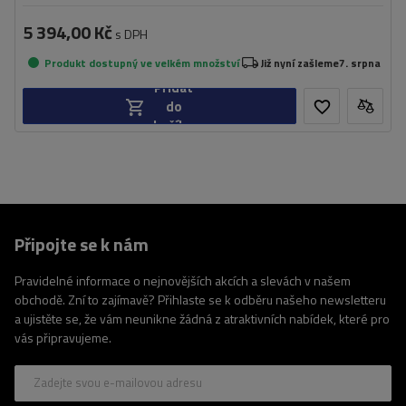
5 394,00 Kč
s DPH
Produkt dostupný ve velkém množství
Již nyní zašleme
7. srpna
Přidat
do
košíku
Připojte se k nám
Pravidelné informace o nejnovějších akcích a slevách v našem
obchodě. Zní to zajímavě? Přihlaste se k odběru našeho newsletteru
a ujistěte se, že vám neunikne žádná z atraktivních nabídek, které pro
vás připravujeme.
Zadejte svou e-mailovou adresu