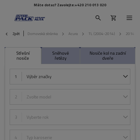
Máte dotaz? Zavolejte:
+420 210 013 020
Zpět
Domovská stránka
Acura
TL (2004-2014)
2014
Střešní
Sněhové
Nosiče kol na zadní
nosiče
řetězy
dveře
1
Výběr značky
2
Zvolte model
3
Vyberte rok
4
Typ karoserie