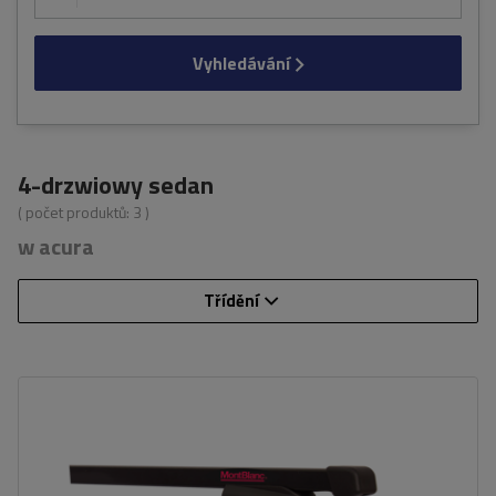
Vyhledávání
4-drzwiowy sedan
( počet produktů:
3
)
w acura
Třídění