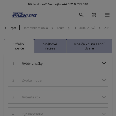
Máte dotaz? Zavolejte:
+420 210 013 020
Zpět
Domovská stránka
Acura
TL (2004-2014)
2013
Střešní
Sněhové
Nosiče kol na zadní
nosiče
řetězy
dveře
1
Výběr značky
2
Zvolte model
3
Vyberte rok
4
Typ karoserie