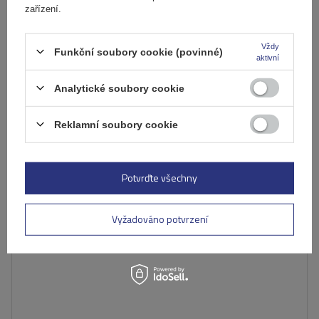
Produkt dostupný ve velkém množství
zařízení.
Již nyní zašleme
10. srpna
Přidat
Vždy
do
Funkční soubory cookie (povinné)
aktivní
košíku
Analytické soubory cookie
Reklamní soubory cookie
Potvrďte všechny
Vyžadováno potvrzení