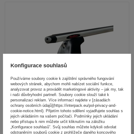
Konfigurace souhlasů
Používáme soubory cookie k zajištění správného fungování
webových stránek, abychom mohli nabízet sociální funkce,
analyzovat provoz a provádět marketingové aktivity – jak my, tak
i naši důvěryhodní partneři. Soubory cookie slouží také k
personalizaci reklam. Více informací najdete v [zásadách
Hliníkový střešní nosič Mont Blanc AMC 5002-A52
ochrany osobních údajů](https://interpack.eu/pol-privacy-and-
cookie-notice.html). Přijetím tohoto sdělení vyjadřujete souhlas s
jejich ukládáním na vašem počítači. Podmínky jejich ukládání
nebo přístupu k nim můžete určit kliknutím na záložku
4 867,00 Kč
s DPH
„Konfigurace souhlasů”. Svůj souhlas můžete kdykoli odvolat
odstraněním souborů cookie z prohlížeče daného koncového