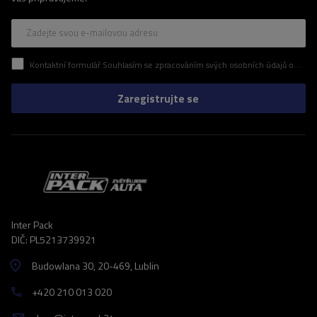
Zadejte svou e-mailovou adresu
Kontaktní formulář Souhlasím se zpracováním svých osobních údajů obsažených v kontaktním formuláři v souladu s nařízením Evropského parlamentu a Rady (EU)
Zaregistrujte se
Inter Pack
DIČ: PL5213739921
Budowlana 30
, 20-469
, Lublin
+420 210 013 020