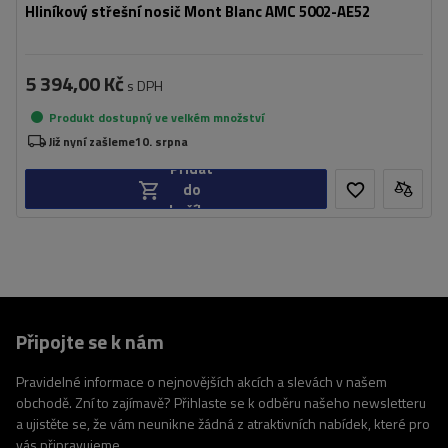
Hliníkový střešní nosič Mont Blanc AMC 5002-AE52
5 394,00 Kč
s DPH
Produkt dostupný ve velkém množství
Již nyní zašleme
10. srpna
Přidat
do
košíku
Připojte se k nám
Pravidelné informace o nejnovějších akcích a slevách v našem
obchodě. Zní to zajímavě? Přihlaste se k odběru našeho newsletteru
a ujistěte se, že vám neunikne žádná z atraktivních nabídek, které pro
vás připravujeme.