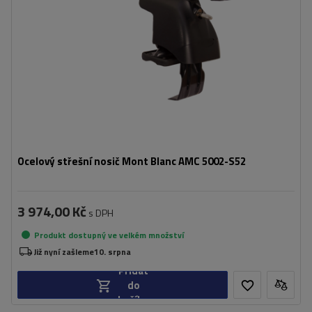
Ocelový střešní nosič Mont Blanc AMC 5002-S52
3 974,00 Kč
s DPH
Produkt dostupný ve velkém množství
Již nyní zašleme
10. srpna
Přidat
do
košíku