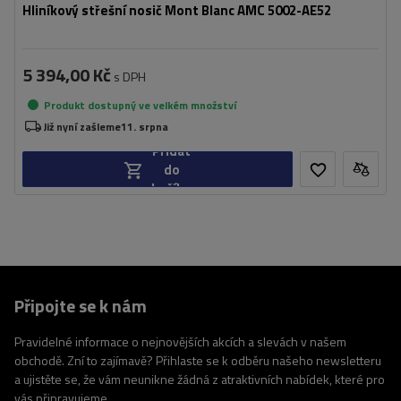
Hliníkový střešní nosič Mont Blanc AMC 5002-AE52
5 394,00 Kč
s DPH
Produkt dostupný ve velkém množství
Již nyní zašleme
11. srpna
Přidat
do
košíku
Připojte se k nám
Pravidelné informace o nejnovějších akcích a slevách v našem
obchodě. Zní to zajímavě? Přihlaste se k odběru našeho newsletteru
a ujistěte se, že vám neunikne žádná z atraktivních nabídek, které pro
vás připravujeme.