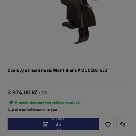
Ocelový střešní nosič Mont Blanc AMC 5002-S52
3 974,00 Kč
s DPH
Produkt dostupný ve velkém množství
Již nyní zašleme
11. srpna
Přidat
do
košíku