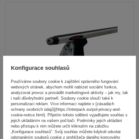
Konfigurace souhlasů
Používáme soubory cookie k zajištění správného fungování
webových stránek, abychom mohli nabízet sociální funkce,
analyzovat provoz a provádět marketingové aktivity – jak my, tak
i naši důvěryhodní partneři. Soubory cookie slouží také k
personalizaci reklam. Více informací najdete v [zásadách
Hliníkový střešní nosič Mont Blanc AMC 5002-A52
ochrany osobních údajů](https://interpack.eu/pol-privacy-and-
cookie-notice.html). Přijetím tohoto sdělení vyjadřujete souhlas s
jejich ukládáním na vašem počítači. Podmínky jejich ukládání
nebo přístupu k nim můžete určit kliknutím na záložku
4 867,00 Kč
s DPH
„Konfigurace souhlasů”. Svůj souhlas můžete kdykoli odvolat
odstraněním souborů cookie z prohlížeče daného koncového