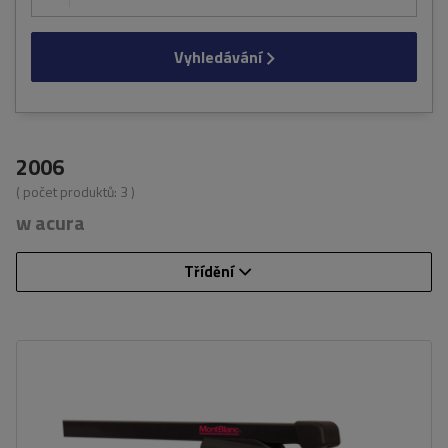
Vyhledávání
2006
( počet produktů:
3
)
w acura
Třídění