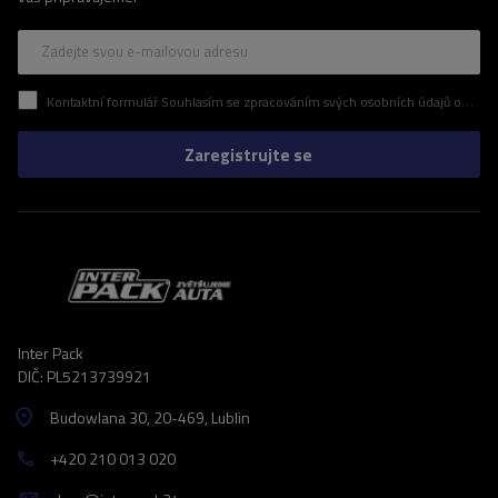
Zadejte svou e-mailovou adresu
Kontaktní formulář Souhlasím se zpracováním svých osobních údajů obsažených v kontaktním formuláři v souladu s nařízením Evropského parlamentu a Rady (EU)
Zaregistrujte se
Inter Pack
DIČ: PL5213739921
Budowlana 30
, 20-469
, Lublin
+420 210 013 020