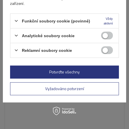
Produkt dostupný ve velkém množství
zařízení.
Již nyní zašleme
11. srpna
Přidat
Vždy
do
Funkční soubory cookie (povinné)
aktivní
košíku
Analytické soubory cookie
Reklamní soubory cookie
Potvrďte všechny
Vyžadováno potvrzení