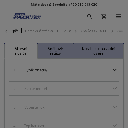
Máte dotaz? Zavolejte:
+420 210 013 020
Zpět
Domovská stránka
Acura
CSX (2005-2011)
2006
Střešní
Sněhové
Nosiče kol na zadní
nosiče
řetězy
dveře
1
Výběr značky
2
Zvolte model
3
Vyberte rok
4
Typ karoserie