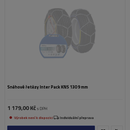
Montáž:
bez napadení
Samonapínací zařízení:
Ne
Certifikát:
ÖNORM V5117
,
TÜV/GS
Sněhové řetězy Inter Pack KNS 130 9 mm
1 179,00 Kč
s DPH
Výrobek není k dispozici
Individuální přeprava