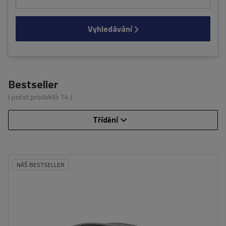
Vyhledávání
Bestseller
( počet produktů:
14
)
Třídění
NÁŠ BESTSELLER
Kapacita:
390 l
Délka:
193 cm
Nosnost skříně:
75 kg
Otevření:
oboustranný
Barva:
černý kevlar