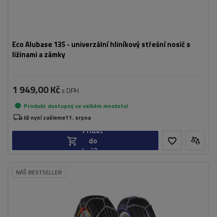
Eco Alubase 135 - univerzální hliníkový střešní nosič s
ližinami a zámky
1 949,00 Kč
s DPH
Produkt dostupný ve velkém množství
Již nyní zašleme
11. srpna
Přidat
do
košíku
NÁŠ BESTSELLER
Velikost buněk:
9 mm
Montáž:
bez napadení
Samonapínací zařízení:
Ne
Certifikát:
ÖNORM V5117
,
TÜV/GS