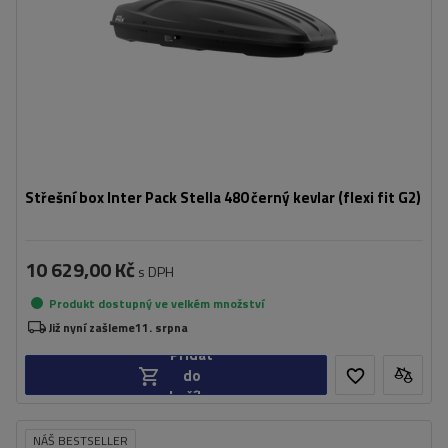
pohodlná instalace - Flexi Fit G2
aerodynamický tvar
Střešní box Inter Pack Stella 480 černý kevlar (flexi fit G2)
10 629,00 Kč
s DPH
Produkt dostupný ve velkém množství
Již nyní zašleme
11. srpna
Přidat
do
košíku
NÁŠ BESTSELLER