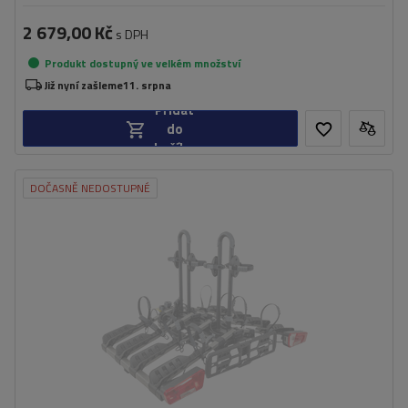
2 679,00 Kč
s DPH
Produkt dostupný ve velkém množství
Již nyní zašleme
11. srpna
Přidat
do
košíku
DOČASNĚ NEDOSTUPNÉ
Počet jízdních kol:
4
Maximální hmotnost jízdního kola:
20 kg
Nosnost plošiny pro jízdní kola:
60 kg
Maximální šířka rozchodu:
1225 mm
skládací konstrukce zabírající méně místa
možnost naklápění plošiny i s jízdními koly