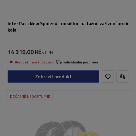
Inter Pack New Spider 4 - nosič kol na tažné zařízení pro 4
kola
14 319,00 Kč
s DPH
Výrobek není k dispozici
Individuální přeprava
Zobrazit produkt
DOČASNĚ NEDOSTUPNÉ
Velikost buněk:
9 mm
Montáž:
bez napadení
Samonapínací zařízení:
Ano
Certifikát:
ÖNORM V5117
,
TÜV/GS