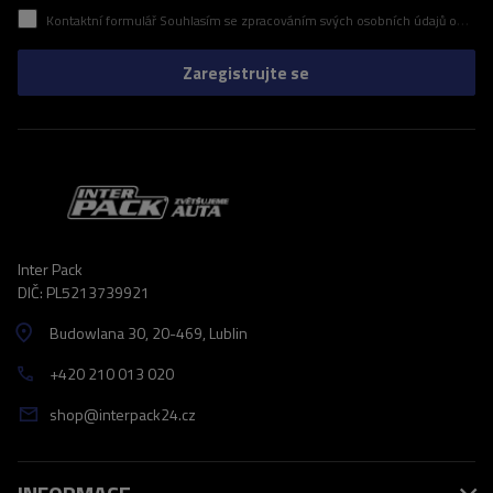
Kontaktní formulář Souhlasím se zpracováním svých osobních údajů obsažených v kontaktním formuláři v souladu s nařízením Evropského parlamentu a Rady (EU)
Zaregistrujte se
Inter Pack
DIČ: PL5213739921
Budowlana 30
, 20-469
, Lublin
+420 210 013 020
shop@interpack24.cz