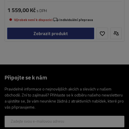
1 559,00 Kč
s DPH
Výrobek není k dispozici
Individuální přeprava
Zobrazit produkt
Připojte se k nám
Pravidelné informace o nejnovějších akcích a slevách v našem
obchodě. Zní to zajímavě? Přihlaste se k odběru našeho newsletteru
a ujistěte se, že vám neunikne žádná z atraktivních nabídek, které pro
vás připravujeme.
Zadejte svou e-mailovou adresu