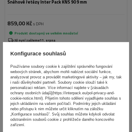
Sněhové řetězy Inter Pack KNS 90 9 mm
859,00 Kč
s DPH
Produkt dostupný ve velkém množství
Již nyní zašleme
11. srpna
Přidat
Konfigurace souhlasů
do
košíku
Používáme soubory cookie k zajištění správného fungování
webových stránek, abychom mohli nabízet sociální funkce,
NÁŠ BESTSELLER
analyzovat provoz a provádět marketingové aktivity – jak my, tak
i naši důvěryhodní partneři. Soubory cookie slouží také k
personalizaci reklam. Více informací najdete v [zásadách
ochrany osobních údajů](https://interpack.eu/pol-privacy-and-
cookie-notice.html). Přijetím tohoto sdělení vyjadřujete souhlas s
jejich ukládáním na vašem počítači. Podmínky jejich ukládání
nebo přístupu k nim můžete určit kliknutím na záložku
„Konfigurace souhlasů”. Svůj souhlas můžete kdykoli odvolat
odstraněním souborů cookie z prohlížeče daného koncového
zařízení.