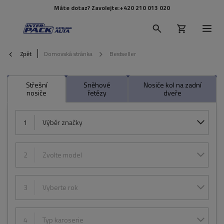
Máte dotaz? Zavolejte:
+420 210 013 020
Zpět
Domovská stránka
Bestseller
Střešní
Sněhové
Nosiče kol na zadní
nosiče
řetězy
dveře
1
Výběr značky
2
Zvolte model
3
Vyberte rok
4
Typ karoserie