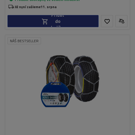
Již nyní zašleme
11. srpna
Přidat
do
košíku
NÁŠ BESTSELLER
Velikost buněk:
9 mm
Montáž:
bez napadení
Samonapínací zařízení:
Ne
Certifikát:
ÖNORM V5117
,
TÜV/GS