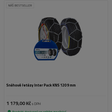
NÁŠ BESTSELLER
Velikost buněk:
9 mm
Montáž:
bez napadení
Samonapínací zařízení:
Ne
Certifikát:
ÖNORM V5117
,
TÜV/GS
Sněhové řetězy Inter Pack KNS 120 9 mm
1 179,00 Kč
s DPH
Produkt dostupný ve velkém množství