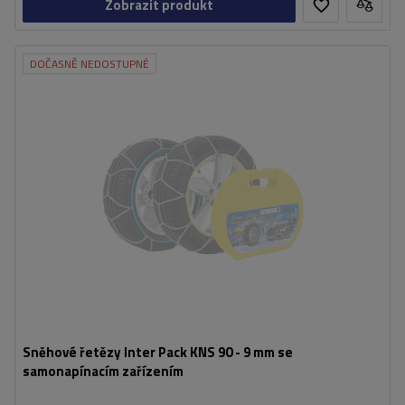
Zobrazit produkt
DOČASNĚ NEDOSTUPNÉ
Velikost buněk:
9 mm
Montáž:
bez napadení
Samonapínací zařízení:
Ano
Certifikát:
ÖNORM V5117
,
TÜV/GS
Sněhové řetězy Inter Pack KNS 90 - 9 mm se
samonapínacím zařízením