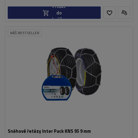
Přidat
do
košíku
NÁŠ BESTSELLER
Velikost buněk:
9 mm
Montáž:
bez napadení
Samonapínací zařízení:
Ne
Certifikát:
ÖNORM V5117
,
TÜV/GS
Sněhové řetězy Inter Pack KNS 95 9 mm