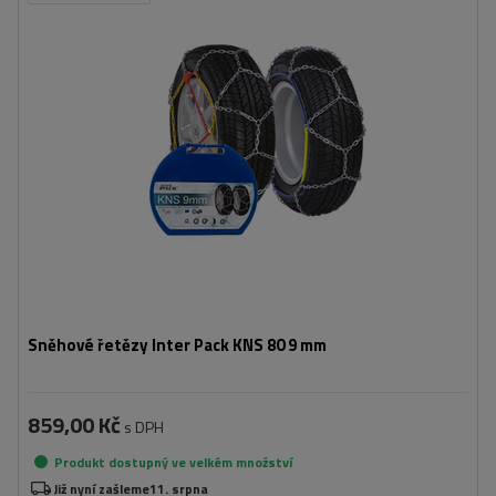
Velikost buněk:
9 mm
Montáž:
bez napadení
Samonapínací zařízení:
Ne
Certifikát:
ÖNORM V5117
,
TÜV/GS
Sněhové řetězy Inter Pack KNS 80 9 mm
859,00 Kč
s DPH
Produkt dostupný ve velkém množství
Již nyní zašleme
11. srpna